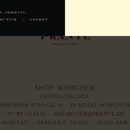
SHOP MÜNCHEN
LUITPOLDBLOCK
BRIENNER STRASSE 11 · D-80333 MÜNCHEN
+49 89 223436
·
MUENCHEN@PRANTL.DE
MONTAG – SAMSTAG: 10.00 – 18.00 UHR