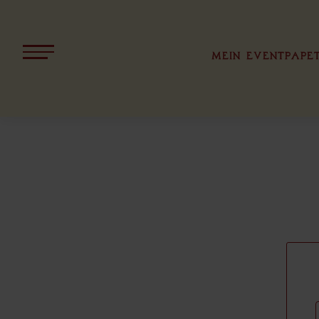
MEIN EVENT
PAPE
ALLE PRODUKTE
KOLLEKT
WEIHNACH
BAYERN
OSTERN