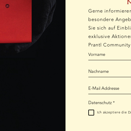
Gerne informiere
besondere Angebo
GEÄNDERTE E-MAIL-
Sie sich auf Einbl
ADRESSE
exklusive Aktione
Prantl Community
Aufgrund von technischen Problemen sind
wir per E-Mail derzeit nur über die
Adresse
prantl1797@outlook.de
erreichbar.
RÜCKGABEN UND UMTAUSCH
TERM
Wir bitten um Verständnis.
Datenschutz
*
Ich akzeptiere die
D