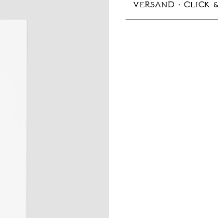
VERSAND · CLICK 
125x176 mm (B6)
Abholung im Store ve
Die Produktion dauer
Versandoptionen:
Deutschland:
Standard
EU & Europa:
Standard
Andere Länder:
Stand
Preise inkl. MwSt
Mehr Informationen 