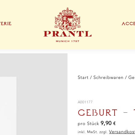
DIN
B6
Menge
TERIE
ACCE
IONEN
EXKLUSIVE PRODUKTTYPEN
DANKESKARTE
VISITENKARTE
TEN
Start
/
Schreibwaren
/ Ge
A001177
GEBURT – 
9,90
pro Stück
€
Versandkos
inkl. MwSt. zzgl.