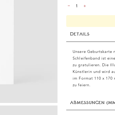
GEBURT
-
+
-
TEDDYBÄR,
DIN
B6
MENGE
DETAILS
Unsere Geburtskarte 
Schleifenband ist ein
zu gratulieren. Die I
Künstlerin und wird 
im Format 110 x 170 
zu feiern.
ABMESSUNGEN (M