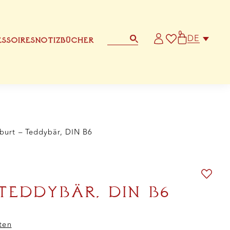
0
DE
SSOIRES
NOTIZBÜCHER
BRIEFPAPIER
ANDERE GRUSSKARTE
burt – Teddybär, DIN B6
TEDDYBÄR, DIN B6
ten