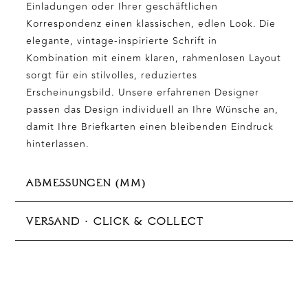
Einladungen oder Ihrer geschäftlichen
Korrespondenz einen klassischen, edlen Look. Die
elegante, vintage-inspirierte Schrift in
Kombination mit einem klaren, rahmenlosen Layout
sorgt für ein stilvolles, reduziertes
Erscheinungsbild. Unsere erfahrenen Designer
passen das Design individuell an Ihre Wünsche an,
damit Ihre Briefkarten einen bleibenden Eindruck
hinterlassen.
ABMESSUNGEN (MM)
105x148 mm (A6)
VERSAND · CLICK & COLLECT
Abholung im Store verfügbar
Die Produktion dauert in der Regel 5–10 Werktage
Bitte beachten Sie: Da dieses Produkt individuell