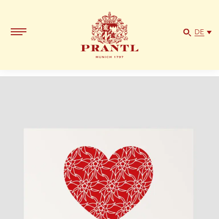
DIN
B6
Menge
DE