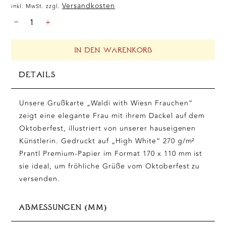
Versandkosten
inkl. MwSt. zzgl.
OKTOBERFEST
-
+
-
OKTOBERFEST
„GRÜSSE V
IN DEN WARENKORB
OM O
KTOBERFEST“, D
DETAILS
IN B
6 M
ENGE
Unsere Grußkarte „Waldi with Wiesn Frauchen“
zeigt eine elegante Frau mit ihrem Dackel auf dem
Oktoberfest, illustriert von unserer hauseigenen
Künstlerin. Gedruckt auf „High White“ 270 g/m²
Prantl Premium-Papier im Format 170 x 110 mm ist
sie ideal, um fröhliche Grüße vom Oktoberfest zu
versenden.
ABMESSUNGEN (MM)