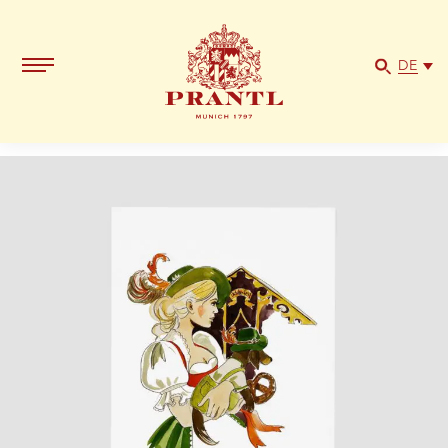
„Grüße
vom
Oktoberfest“,
DE
DIN
B6
Menge