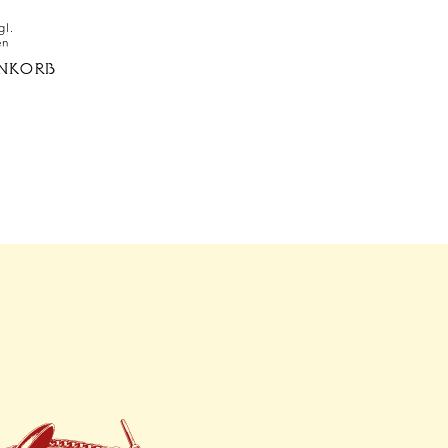
gl.
en
NKORB