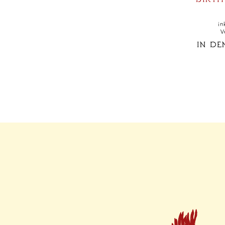
in
V
IN D