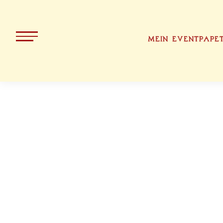
MEIN EVENT
PAPE
ALLE PRODUKTE
KOLLEKT
WEIHNACH
BAYERN
OSTERN