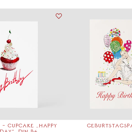
 – CUPCAKE „HAPPY
GEBURTSTAGSP
DAY“, DIN B6