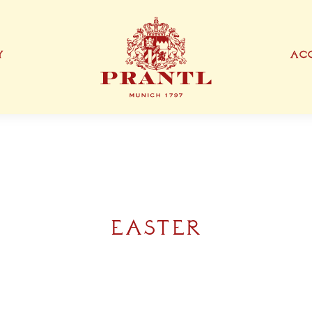
Y
ACC
IONEN
EXKLUSIVE PRODUKTTYPEN
THANK YOU CARD
BUSINESS CARD
S
EASTER