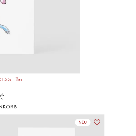
ESS, B6
gl.
en
NKORB
NEU