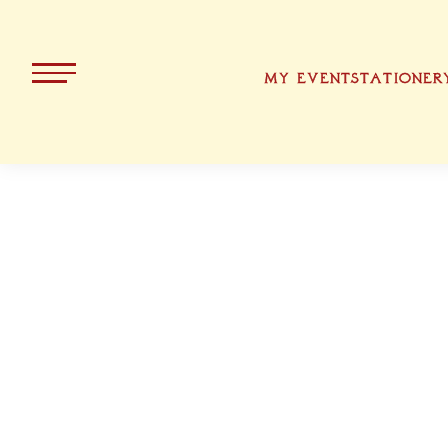
MY EVENT
STATIONER
ALL PRODUCTS
KOLLEKT
CHRISTMA
BAVARIA
EASTER