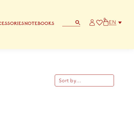
0
EN
ESSORIES
NOTEBOOKS
STATIONERY
OTHER GREETING CARD